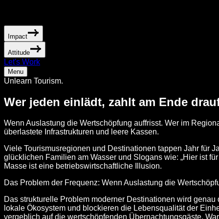
Impact
Attitude
Let's Work
Menu
Unlearn Tourism.
Wer jeden einlädt, zahlt am Ende drauf
Wenn Auslastung die Wertschöpfung auffrisst. Wer im Regiona
überlastete Infrastrukturen und leere Kassen.
Viele Tourismusregionen und Destinationen tappen Jahr für J
glücklichen Familien am Wasser und Slogans wie: „Hier ist für
Masse ist eine betriebswirtschaftliche Illusion.
Das Problem der Frequenz: Wenn Auslastung die Wertschöpfun
Das strukturelle Problem moderner Destinationen wird genau d
lokale Ökosystem und blockieren die Lebensqualität der Einhe
vergeblich auf die wertschöpfenden Übernachtungsgäste. Waru