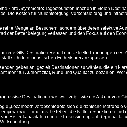
ine klare Asymmetrie: Tagestouristen machen in vielen Desti
es. Die Kosten für Müllentsorgung, Verkehrsleitung und Infrast
 die reine Menge an Besuchern, sondern über deren selektive Au
rad der Bettenbelegung verlassen und den Fokus auf den
Econ
ommierte
GfK Destination Report
und aktuelle Erhebungen des
Z
 statt sich dem touristischen Einheitsbrei anzupassen.
den geben an, gezielt Destinationen zu wählen, die ein klares
kant mehr für Authentizität, Ruhe und Qualität zu bezahlen. Wer
progressive Destinationen weltweit zeigt, wie die Abkehr vom Gi
tegie „Localhood“ verabschiedete sich die dänische Metropole vo
mporär wie Einheimische leben, die Kultur respektieren und die
von Bettenkapazitäten und die Fokussierung auf Regionalität 
 Wertschöpfung.