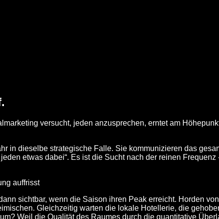
.
lmarketing versucht, jeden anzusprechen, erntet am Höhepunkt 
ahr in dieselbe strategische Falle. Sie kommunizieren das gesa
 jeden etwas dabei“. Es ist die Sucht nach der reinen Frequenz
g auffrisst
ann sichtbar, wenn die Saison ihren Peak erreicht. Horden von
imischen. Gleichzeitig warten die lokale Hotellerie, die geho
m? Weil die Qualität des Raumes durch die quantitative Überla