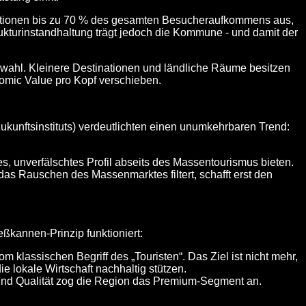
nationen bis zu 70 % des gesamten Besucheraufkommens aus,
rukturinstandhaltung trägt jedoch die Kommune - und damit der
swahl. Kleinere Destinationen und ländliche Räume besitzen
omic Value
pro Kopf verschieben.
ukunftsinstituts
) verdeutlichten einen unumkehrbaren Trend:
, unverfälschtes Profil abseits des Massentourismus bieten.
 das Rauschen des Massenmarktes filtert, schafft erst den
eßkannen-Prinzip funktioniert:
m klassischen Begriff des „Touristen“. Das Ziel ist nicht mehr,
 lokale Wirtschaft nachhaltig stützen.
und Qualität zog die Region das Premium-Segment an.