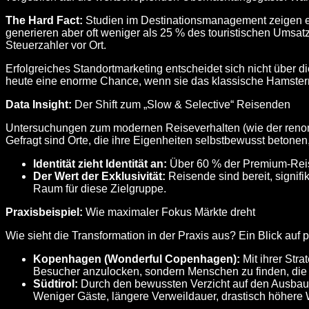
The Hard Fact:
Studien im Destinationsmanagement zeigen e
generieren aber oft weniger als 25 % des touristischen Umsatz
Steuerzahler vor Ort.
Erfolgreiches Standortmarketing entscheidet sich nicht über
heute eine enorme Chance, wenn sie das klassische Hamster
Data Insight:
Der Shift zum „Slow & Selective“ Reisenden
Untersuchungen zum modernen Reiseverhalten (wie der ren
Gefragt sind Orte, die ihre Eigenheiten selbstbewusst betonen,
Identität zieht Identität an:
Über 60 % der Premium-Reisen
Der Wert der Exklusivität:
Reisende sind bereit, signifi
Raum für diese Zielgruppe.
Praxisbeispiel:
Wie maximaler Fokus Märkte dreht
Wie sieht die Transformation in der Praxis aus? Ein Blick auf 
Kopenhagen (Wonderful Copenhagen):
Mit ihrer Stra
Besucher anzulocken, sondern Menschen zu finden, die te
Südtirol:
Durch den bewussten Verzicht auf den Ausbau 
Weniger Gäste, längere Verweildauer, drastisch höhere