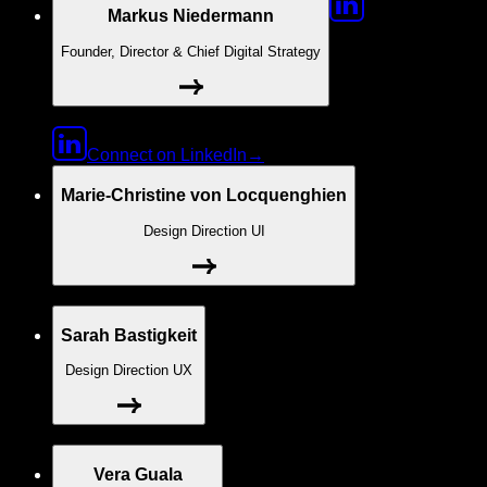
Markus Niedermann
Founder, Director & Chief Digital Strategy
Connect on LinkedIn
→
Marie-Christine von Locquenghien
Design Direction UI
Sarah Bastigkeit
Design Direction UX
Vera Guala