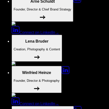
Arne Schuldt
Founder, Director & Chief Brand Strategy
Connect on LinkedIn
→
Lena Bruder
Creation, Photography & Content
Winfried Heinze
Founder, Director & Photography
Connect on LinkedIn
→