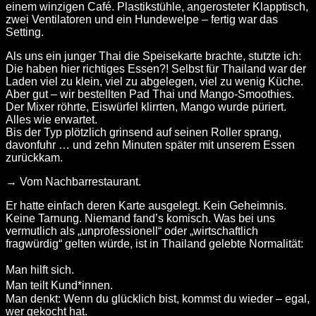
einem winzigen Café. Plastikstühle, angerosteter Klapptisch,
zwei Ventilatoren und ein Hundewelpe – fertig war das
Setting.
Als uns ein junger Thai die Speisekarte brachte, stutzte ich:
Die haben hier richtiges Essen?!
Selbst für Thailand war der
Laden viel zu klein, viel zu abgelegen, viel zu wenig Küche.
Aber gut – wir bestellten Pad Thai und Mango-Smoothies.
Der Mixer röhrte, Eiswürfel klirrten, Mango wurde püriert.
Alles wie erwartet.
Bis der Typ plötzlich grinsend auf seinen Roller sprang,
davonfuhr … und zehn Minuten später mit unserem Essen
zurückkam.
→ Vom Nachbarrestaurant.
Er hatte einfach deren Karte ausgelegt. Kein Geheimnis.
Keine Tarnung. Niemand fand’s komisch. Was bei uns
vermutlich als „unprofessionell“ oder „wirtschaftlich
fragwürdig“ gelten würde, ist in Thailand gelebte Normalität:
Man hilft sich.
Man teilt Kund*innen.
Man denkt: Wenn du glücklich bist, kommst du wieder – egal,
wer gekocht hat.